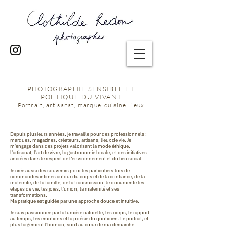
PHOTOGRAPHIE SENSIBLE ET
POÉTIQUE DU VIVANT
Portrait, artisanat, marque, cuisine, lieux
Depuis plusieurs années, je travaille pour des professionnels :
marques, magazines, créateurs, artisans, lieux de vie. Je
m'engage dans des projets valorisant la mode éthique,
l'artisanat, l'art de vivre, la gastronomie locale, et des initiatives
ancrées dans le respect de l’environnement et du lien social.
Je crée aussi des souvenirs pour les particuliers
lors de
commandes intimes autour du corps et de la confiance, de la
maternité, de la famille, de la transmission. Je documente les
étapes de vie, les joies, l'union, la maternité et ses
transformations.
Ma pratique est guidée par une approche douce et intuitive.
Je suis passionnée par la lumière naturelle, les corps, le rapport
au temps, les émotions et la poésie du quotidien. Le portrait, et
plus largement l'humain, sont au cœur de ma démarche.